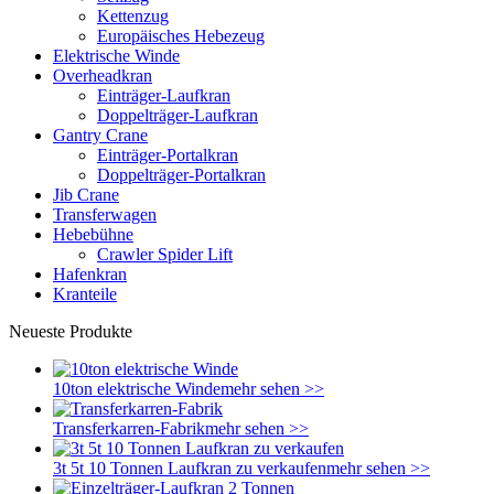
Kettenzug
Europäisches Hebezeug
Elektrische Winde
Overheadkran
Einträger-Laufkran
Doppelträger-Laufkran
Gantry Crane
Einträger-Portalkran
Doppelträger-Portalkran
Jib Crane
Transferwagen
Hebebühne
Crawler Spider Lift
Hafenkran
Kranteile
Neueste Produkte
10ton elektrische Winde
mehr sehen >>
Transferkarren-Fabrik
mehr sehen >>
3t 5t 10 Tonnen Laufkran zu verkaufen
mehr sehen >>