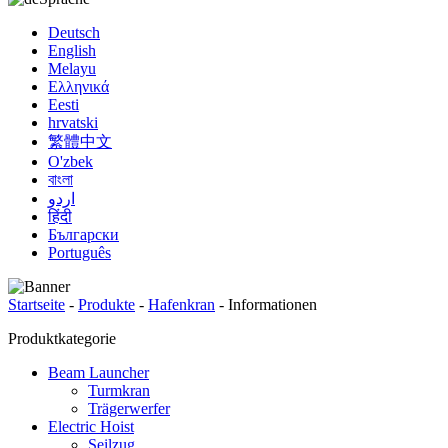
Deutsch
English
Melayu
Ελληνικά
Eesti
hrvatski
繁體中文
O'zbek
বাংলা
اردو
हिंदी
Български
Português
Startseite
-
Produkte
-
Hafenkran
-
Informationen
Produktkategorie
Beam Launcher
Turmkran
Trägerwerfer
Electric Hoist
Seilzug